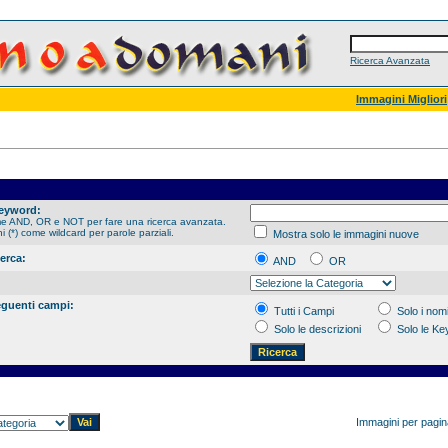
Ricerca Avanzata
Immagini Migliori
Keyword:
me AND, OR e NOT per fare una ricerca avanzata.
hi (*) come wildcard per parole parziali.
Mostra solo le immagini nuove
cerca:
AND
OR
eguenti campi:
Tutti i Campi
Solo i nomi
Solo le descrizioni
Solo le K
Immagini per pagi