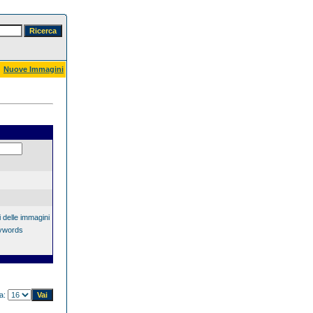
Nuove Immagini
 delle immagini
eywords
na: