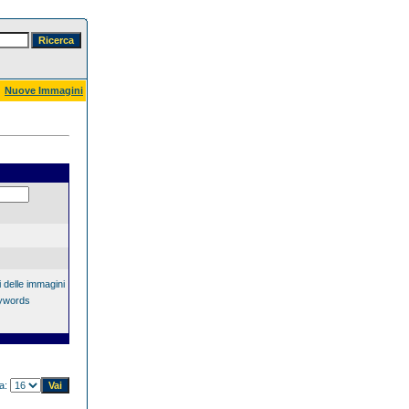
Nuove Immagini
 delle immagini
eywords
na: