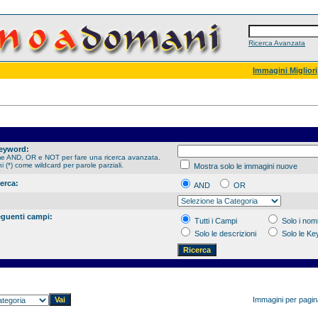
Ricerca Avanzata
Immagini Migliori
Keyword:
me AND, OR e NOT per fare una ricerca avanzata.
hi (*) come wildcard per parole parziali.
Mostra solo le immagini nuove
cerca:
AND
OR
eguenti campi:
Tutti i Campi
Solo i nomi
Solo le descrizioni
Solo le K
Immagini per pagi