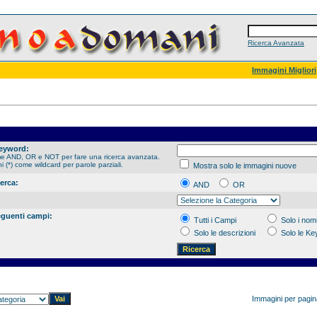
Ricerca Avanzata
Immagini Migliori
Keyword:
me AND, OR e NOT per fare una ricerca avanzata.
hi (*) come wildcard per parole parziali.
Mostra solo le immagini nuove
cerca:
AND
OR
eguenti campi:
Tutti i Campi
Solo i nomi
Solo le descrizioni
Solo le K
Immagini per pagi