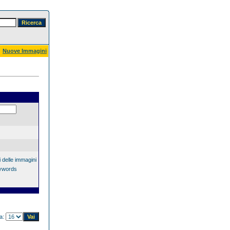
Nuove Immagini
 delle immagini
eywords
na: