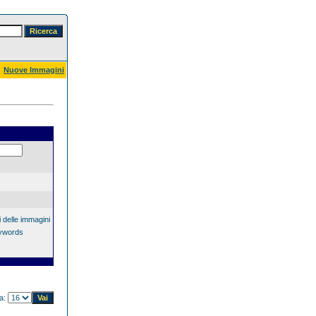
Nuove Immagini
 delle immagini
eywords
na: