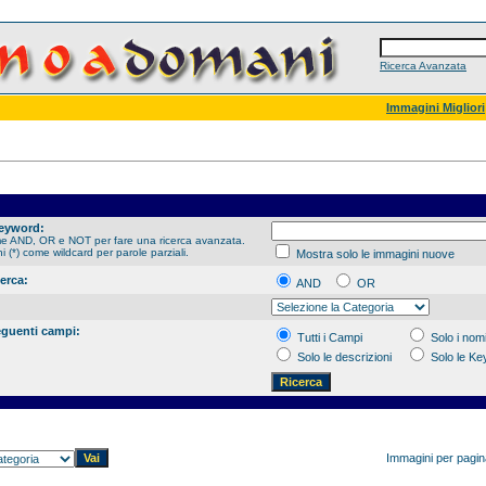
Ricerca Avanzata
Immagini Migliori
Keyword:
me AND, OR e NOT per fare una ricerca avanzata.
hi (*) come wildcard per parole parziali.
Mostra solo le immagini nuove
cerca:
AND
OR
eguenti campi:
Tutti i Campi
Solo i nomi
Solo le descrizioni
Solo le K
Immagini per pagi