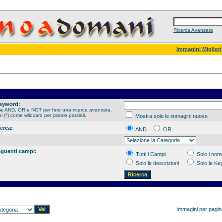
Ricerca Avanzata
Immagini Migliori
Keyword:
me AND, OR e NOT per fare una ricerca avanzata.
hi (*) come wildcard per parole parziali.
Mostra solo le immagini nuove
cerca:
AND
OR
eguenti campi:
Tutti i Campi
Solo i nomi
Solo le descrizioni
Solo le K
Immagini per pagi