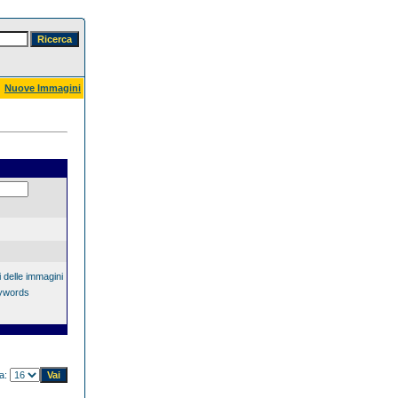
Nuove Immagini
 delle immagini
eywords
na: