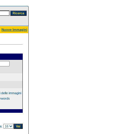
Nuove Immagini
 delle immagini
eywords
na: