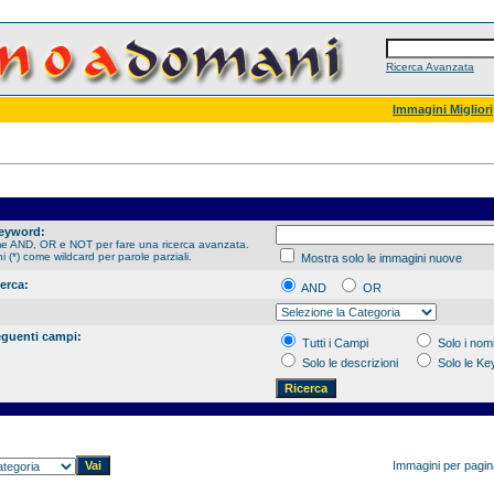
Ricerca Avanzata
Immagini Migliori
Keyword:
me AND, OR e NOT per fare una ricerca avanzata.
hi (*) come wildcard per parole parziali.
Mostra solo le immagini nuove
cerca:
AND
OR
eguenti campi:
Tutti i Campi
Solo i nomi
Solo le descrizioni
Solo le K
Immagini per pagi