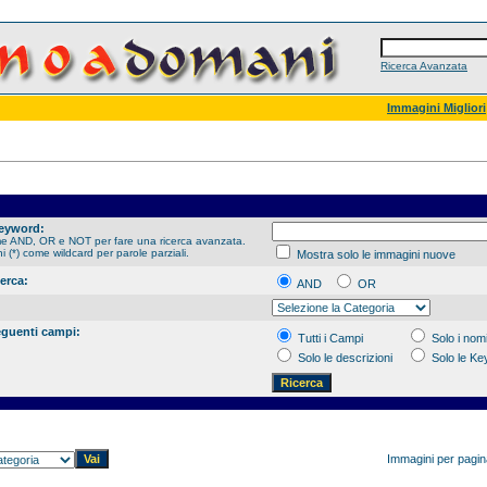
Ricerca Avanzata
Immagini Migliori
Keyword:
me AND, OR e NOT per fare una ricerca avanzata.
hi (*) come wildcard per parole parziali.
Mostra solo le immagini nuove
cerca:
AND
OR
eguenti campi:
Tutti i Campi
Solo i nomi
Solo le descrizioni
Solo le K
Immagini per pagi