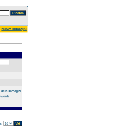
Nuove Immagini
 delle immagini
eywords
na: