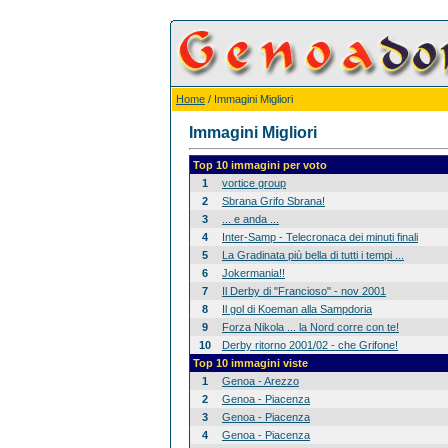
Home
/ Immagini Migliori
Immagini Migliori
Top 10 immagini per voto
1
vortice group
2
Sbrana Grifo Sbrana!
3
... e anda ...
4
Inter-Samp - Telecronaca dei minuti finali
5
La Gradinata più bella di tutti i tempi ...
6
Jokermania!!
7
Il Derby di "Francioso" - nov 2001
8
Il gol di Koeman alla Sampdoria
9
Forza Nikola ... la Nord corre con te!
10
Derby ritorno 2001/02 - che Grifone!
Top 10 immagini viste
1
Genoa - Arezzo
2
Genoa - Piacenza
3
Genoa - Piacenza
4
Genoa - Piacenza