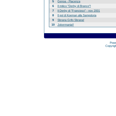
5
Genoa - Piacenza
6
Il mitico "Derby di Branco"!
7
Il Derby di "Francioso" - nov 2001
8
Il gol di Koeman alla Sampdoria
9
Sbrana Grifo Sbrana!
10
Jokermania!!
Pow
Copyrig