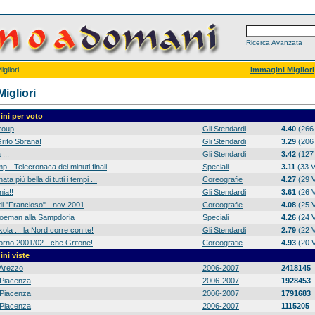
Ricerca Avanzata
gliori
Immagini Migliori
igliori
ni per voto
group
Gli Stendardi
4.40
(266 
rifo Sbrana!
Gli Stendardi
3.29
(206 
 ...
Gli Stendardi
3.42
(127 
p - Telecronaca dei minuti finali
Speciali
3.11
(33 V
ta più bella di tutti i tempi ...
Coreografie
4.27
(29 V
ia!!
Gli Stendardi
3.61
(26 V
di "Francioso" - nov 2001
Coreografie
4.08
(25 V
 Koeman alla Sampdoria
Speciali
4.26
(24 V
ola ... la Nord corre con te!
Gli Stendardi
2.79
(22 V
orno 2001/02 - che Grifone!
Coreografie
4.93
(20 V
ni viste
Arezzo
2006-2007
2418145
Piacenza
2006-2007
1928453
Piacenza
2006-2007
1791683
Piacenza
2006-2007
1115205