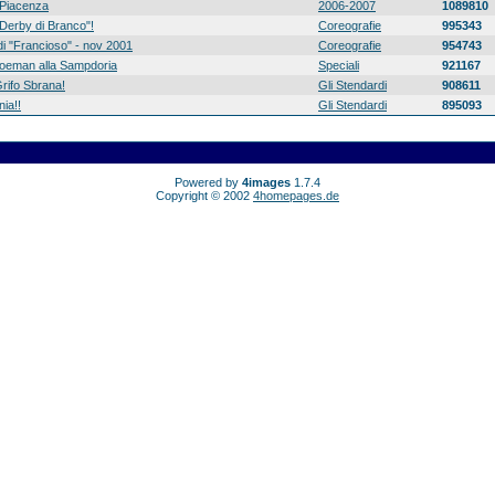
Piacenza
2006-2007
1089810
 "Derby di Branco"!
Coreografie
995343
di "Francioso" - nov 2001
Coreografie
954743
 Koeman alla Sampdoria
Speciali
921167
rifo Sbrana!
Gli Stendardi
908611
ia!!
Gli Stendardi
895093
Powered by
4images
1.7.4
Copyright © 2002
4homepages.de