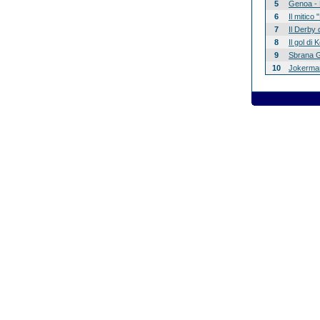
5
Genoa - 
6
Il mitico
7
Il Derby 
8
Il gol di
9
Sbrana G
10
Jokerman