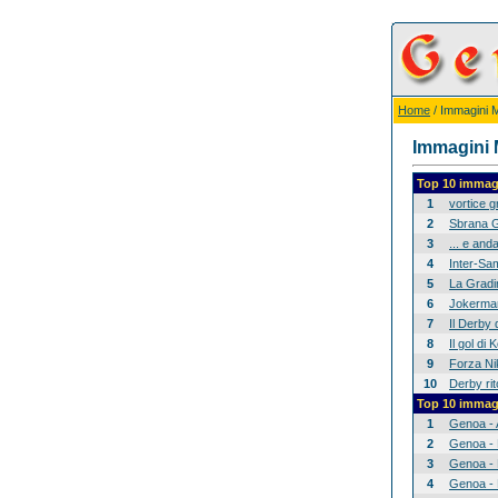
Home
/ Immagini Mi
Immagini M
Top 10 immagi
1
vortice 
2
Sbrana G
3
... e anda
4
Inter-Sam
5
La Gradina
6
Jokerman
7
Il Derby 
8
Il gol di
9
Forza Nik
10
Derby rit
Top 10 immagi
1
Genoa - 
2
Genoa - 
3
Genoa - 
4
Genoa - 