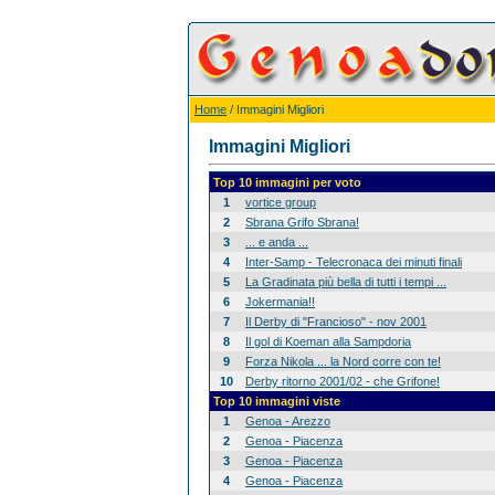
Home
/ Immagini Migliori
Immagini Migliori
Top 10 immagini per voto
1
vortice group
2
Sbrana Grifo Sbrana!
3
... e anda ...
4
Inter-Samp - Telecronaca dei minuti finali
5
La Gradinata più bella di tutti i tempi ...
6
Jokermania!!
7
Il Derby di "Francioso" - nov 2001
8
Il gol di Koeman alla Sampdoria
9
Forza Nikola ... la Nord corre con te!
10
Derby ritorno 2001/02 - che Grifone!
Top 10 immagini viste
1
Genoa - Arezzo
2
Genoa - Piacenza
3
Genoa - Piacenza
4
Genoa - Piacenza