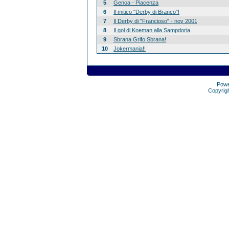
5
Genoa - Piacenza
6
Il mitico "Derby di Branco"!
7
Il Derby di "Francioso" - nov 2001
8
Il gol di Koeman alla Sampdoria
9
Sbrana Grifo Sbrana!
10
Jokermania!!
Pow
Copyrig