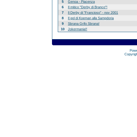
5
Genoa - Piacenza
6
Il mitico "Derby di Branco"!
7
Il Derby di "Francioso" - nov 2001
8
Il gol di Koeman alla Sampdoria
9
Sbrana Grifo Sbrana!
10
Jokermania!!
Pow
Copyrig