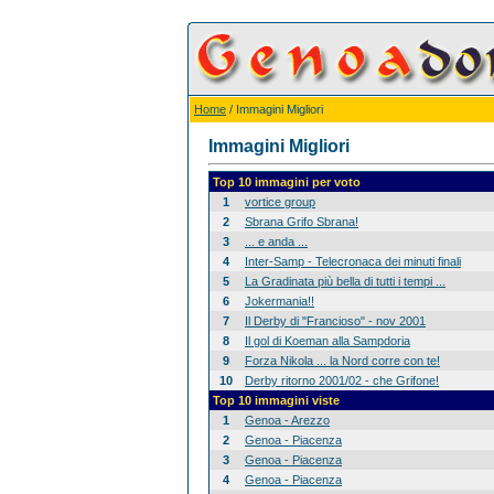
Home
/ Immagini Migliori
Immagini Migliori
Top 10 immagini per voto
1
vortice group
2
Sbrana Grifo Sbrana!
3
... e anda ...
4
Inter-Samp - Telecronaca dei minuti finali
5
La Gradinata più bella di tutti i tempi ...
6
Jokermania!!
7
Il Derby di "Francioso" - nov 2001
8
Il gol di Koeman alla Sampdoria
9
Forza Nikola ... la Nord corre con te!
10
Derby ritorno 2001/02 - che Grifone!
Top 10 immagini viste
1
Genoa - Arezzo
2
Genoa - Piacenza
3
Genoa - Piacenza
4
Genoa - Piacenza