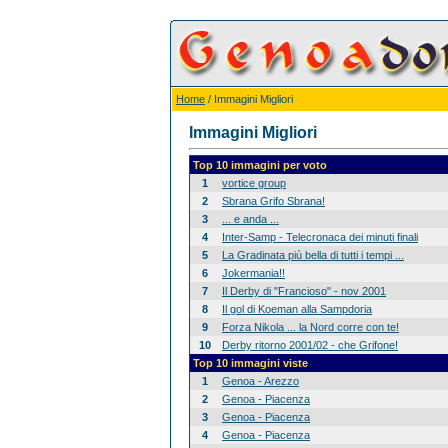
Home
/ Immagini Migliori
Immagini Migliori
Top 10 immagini per voto
1
vortice group
2
Sbrana Grifo Sbrana!
3
... e anda ...
4
Inter-Samp - Telecronaca dei minuti finali
5
La Gradinata più bella di tutti i tempi ...
6
Jokermania!!
7
Il Derby di "Francioso" - nov 2001
8
Il gol di Koeman alla Sampdoria
9
Forza Nikola ... la Nord corre con te!
10
Derby ritorno 2001/02 - che Grifone!
Top 10 immagini viste
1
Genoa - Arezzo
2
Genoa - Piacenza
3
Genoa - Piacenza
4
Genoa - Piacenza