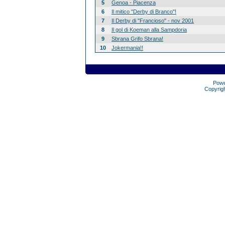
5
Genoa - Piacenza
6
Il mitico "Derby di Branco"!
7
Il Derby di "Francioso" - nov 2001
8
Il gol di Koeman alla Sampdoria
9
Sbrana Grifo Sbrana!
10
Jokermania!!
Pow
Copyrig