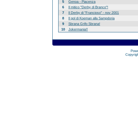
5
Genoa - Piacenza
6
Il mitico "Derby di Branco"!
7
Il Derby di "Francioso" - nov 2001
8
Il gol di Koeman alla Sampdoria
9
Sbrana Grifo Sbrana!
10
Jokermania!!
Pow
Copyrig