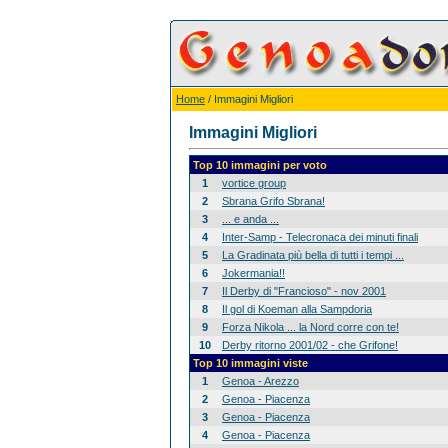
Home
/ Immagini Migliori
Immagini Migliori
Top 10 immagini per voto
1
vortice group
2
Sbrana Grifo Sbrana!
3
... e anda ...
4
Inter-Samp - Telecronaca dei minuti finali
5
La Gradinata più bella di tutti i tempi ...
6
Jokermania!!
7
Il Derby di "Francioso" - nov 2001
8
Il gol di Koeman alla Sampdoria
9
Forza Nikola ... la Nord corre con te!
10
Derby ritorno 2001/02 - che Grifone!
Top 10 immagini viste
1
Genoa - Arezzo
2
Genoa - Piacenza
3
Genoa - Piacenza
4
Genoa - Piacenza