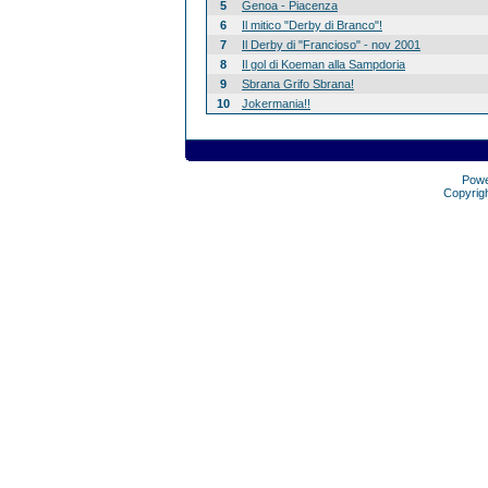
5
Genoa - Piacenza
6
Il mitico "Derby di Branco"!
7
Il Derby di "Francioso" - nov 2001
8
Il gol di Koeman alla Sampdoria
9
Sbrana Grifo Sbrana!
10
Jokermania!!
Pow
Copyrig