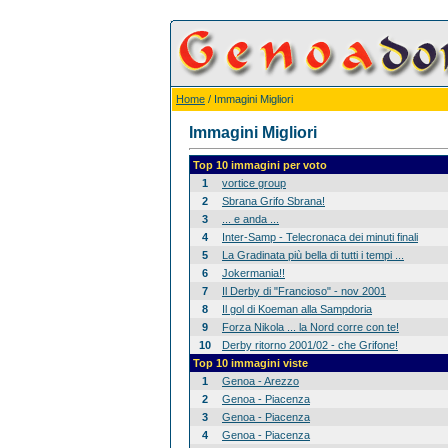
Home
/ Immagini Migliori
Immagini Migliori
Top 10 immagini per voto
1
vortice group
2
Sbrana Grifo Sbrana!
3
... e anda ...
4
Inter-Samp - Telecronaca dei minuti finali
5
La Gradinata più bella di tutti i tempi ...
6
Jokermania!!
7
Il Derby di "Francioso" - nov 2001
8
Il gol di Koeman alla Sampdoria
9
Forza Nikola ... la Nord corre con te!
10
Derby ritorno 2001/02 - che Grifone!
Top 10 immagini viste
1
Genoa - Arezzo
2
Genoa - Piacenza
3
Genoa - Piacenza
4
Genoa - Piacenza