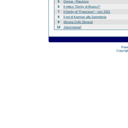
5
Genoa - Piacenza
6
Il mitico "Derby di Branco"!
7
Il Derby di "Francioso" - nov 2001
8
Il gol di Koeman alla Sampdoria
9
Sbrana Grifo Sbrana!
10
Jokermania!!
Pow
Copyrig