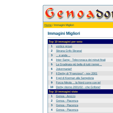
Home
/ Immagini Migliori
Immagini Migliori
Top 10 immagini per voto
1
vortice group
2
Sbrana Grifo Sbrana!
3
... e anda ...
4
Inter-Samp - Telecronaca dei minuti finali
5
La Gradinata più bella di tutti i tempi ...
6
Jokermania!!
7
Il Derby di "Francioso" - nov 2001
8
Il gol di Koeman alla Sampdoria
9
Forza Nikola ... la Nord corre con te!
10
Derby ritorno 2001/02 - che Grifone!
Top 10 immagini viste
1
Genoa - Arezzo
2
Genoa - Piacenza
3
Genoa - Piacenza
4
Genoa - Piacenza