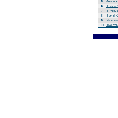
5
Genoa - 
6
Il mitico
7
Il Derby 
8
Il gol di
9
Sbrana G
10
Jokerman