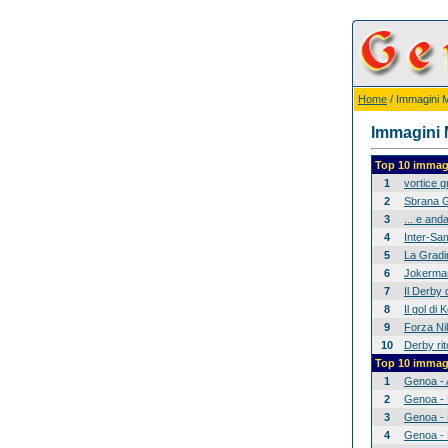
Home
/ Immagini Mi
Immagini M
Top 10 immagi
1
vortice 
2
Sbrana G
3
... e anda
4
Inter-Sam
5
La Gradina
6
Jokerman
7
Il Derby 
8
Il gol di
9
Forza Nik
10
Derby rit
Top 10 immagi
1
Genoa - 
2
Genoa - 
3
Genoa - 
4
Genoa - 