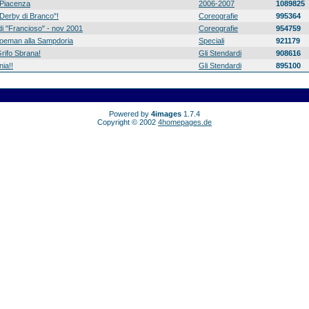
Piacenza
2006-2007
1089825
 "Derby di Branco"!
Coreografie
995364
di "Francioso" - nov 2001
Coreografie
954759
 Koeman alla Sampdoria
Speciali
921179
rifo Sbrana!
Gli Stendardi
908616
ia!!
Gli Stendardi
895100
Powered by
4images
1.7.4
Copyright © 2002
4homepages.de