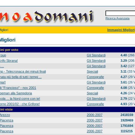
Ricerca Avanzata
gliori
Immagini Migliori
igliori
ni per voto
group
Gli Stendardi
4.40
(266 
rifo Sbrana!
Gli Stendardi
3.29
(206 
 ...
Gli Stendardi
3.42
(127 
p - Telecronaca dei minuti finali
Speciali
3.11
(33 V
ta più bella di tutti i tempi ...
Coreografie
4.27
(29 V
ia!!
Gli Stendardi
3.61
(26 V
di "Francioso" - nov 2001
Coreografie
4.08
(25 V
 Koeman alla Sampdoria
Speciali
4.26
(24 V
ola ... la Nord corre con te!
Gli Stendardi
2.79
(22 V
orno 2001/02 - che Grifone!
Coreografie
4.93
(20 V
ni viste
Arezzo
2006-2007
2418159
Piacenza
2006-2007
1928469
Piacenza
2006-2007
1791694
Piacenza
2006-2007
1115215