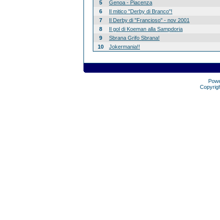
5
Genoa - Piacenza
6
Il mitico "Derby di Branco"!
7
Il Derby di "Francioso" - nov 2001
8
Il gol di Koeman alla Sampdoria
9
Sbrana Grifo Sbrana!
10
Jokermania!!
Pow
Copyrig