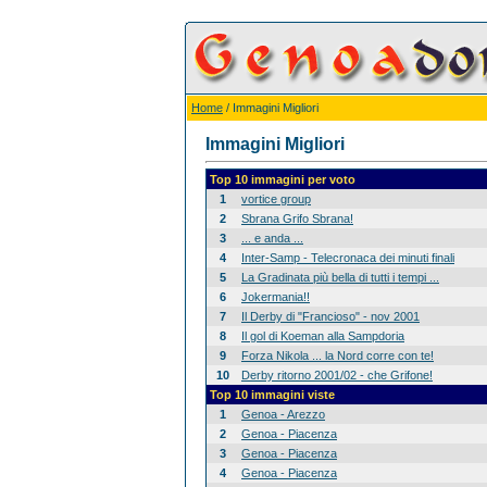
Home
/ Immagini Migliori
Immagini Migliori
Top 10 immagini per voto
1
vortice group
2
Sbrana Grifo Sbrana!
3
... e anda ...
4
Inter-Samp - Telecronaca dei minuti finali
5
La Gradinata più bella di tutti i tempi ...
6
Jokermania!!
7
Il Derby di "Francioso" - nov 2001
8
Il gol di Koeman alla Sampdoria
9
Forza Nikola ... la Nord corre con te!
10
Derby ritorno 2001/02 - che Grifone!
Top 10 immagini viste
1
Genoa - Arezzo
2
Genoa - Piacenza
3
Genoa - Piacenza
4
Genoa - Piacenza