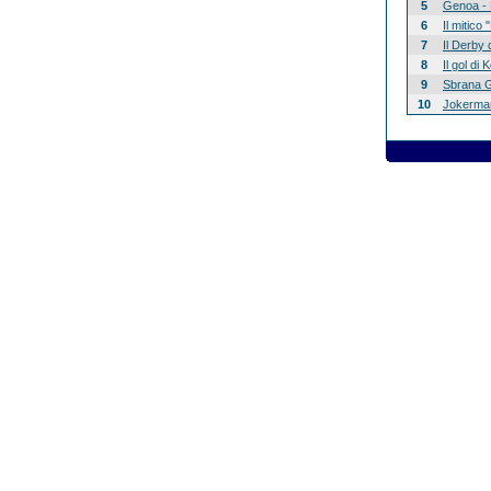
5
Genoa - 
6
Il mitico
7
Il Derby 
8
Il gol di
9
Sbrana G
10
Jokerman