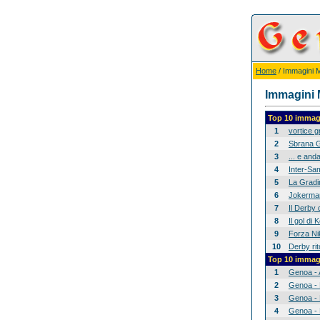
Home
/ Immagini Mi
Immagini M
Top 10 immagi
1
vortice 
2
Sbrana G
3
... e anda
4
Inter-Sam
5
La Gradina
6
Jokerman
7
Il Derby 
8
Il gol di
9
Forza Nik
10
Derby rit
Top 10 immagi
1
Genoa - 
2
Genoa - 
3
Genoa - 
4
Genoa - 