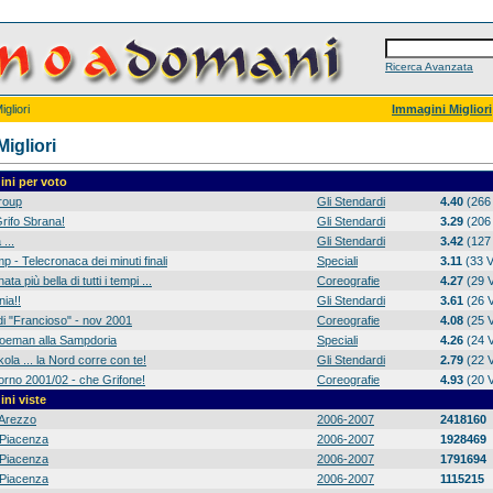
Ricerca Avanzata
gliori
Immagini Migliori
igliori
ni per voto
group
Gli Stendardi
4.40
(266 
rifo Sbrana!
Gli Stendardi
3.29
(206 
 ...
Gli Stendardi
3.42
(127 
p - Telecronaca dei minuti finali
Speciali
3.11
(33 V
ta più bella di tutti i tempi ...
Coreografie
4.27
(29 V
ia!!
Gli Stendardi
3.61
(26 V
di "Francioso" - nov 2001
Coreografie
4.08
(25 V
 Koeman alla Sampdoria
Speciali
4.26
(24 V
ola ... la Nord corre con te!
Gli Stendardi
2.79
(22 V
orno 2001/02 - che Grifone!
Coreografie
4.93
(20 V
ni viste
Arezzo
2006-2007
2418160
Piacenza
2006-2007
1928469
Piacenza
2006-2007
1791694
Piacenza
2006-2007
1115215