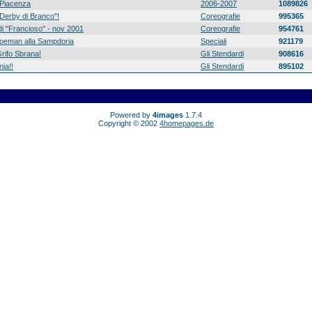
Piacenza
2006-2007
1089826
 "Derby di Branco"!
Coreografie
995365
di "Francioso" - nov 2001
Coreografie
954761
 Koeman alla Sampdoria
Speciali
921179
rifo Sbrana!
Gli Stendardi
908616
ia!!
Gli Stendardi
895102
Powered by
4images
1.7.4
Copyright © 2002
4homepages.de