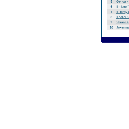
5
Genoa - 
6
Il mitico
7
Il Derby 
8
Il gol di
9
Sbrana G
10
Jokerman