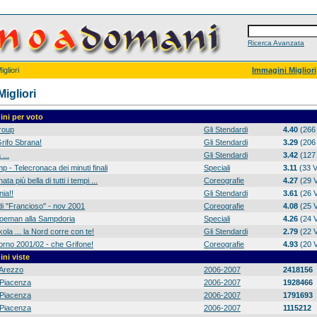
Ricerca Avanzata
gliori
Immagini Migliori
igliori
ni per voto
group
Gli Stendardi
4.40
(266 
rifo Sbrana!
Gli Stendardi
3.29
(206 
 ...
Gli Stendardi
3.42
(127 
p - Telecronaca dei minuti finali
Speciali
3.11
(33 V
ta più bella di tutti i tempi ...
Coreografie
4.27
(29 V
ia!!
Gli Stendardi
3.61
(26 V
di "Francioso" - nov 2001
Coreografie
4.08
(25 V
 Koeman alla Sampdoria
Speciali
4.26
(24 V
ola ... la Nord corre con te!
Gli Stendardi
2.79
(22 V
orno 2001/02 - che Grifone!
Coreografie
4.93
(20 V
ni viste
Arezzo
2006-2007
2418156
Piacenza
2006-2007
1928466
Piacenza
2006-2007
1791693
Piacenza
2006-2007
1115212