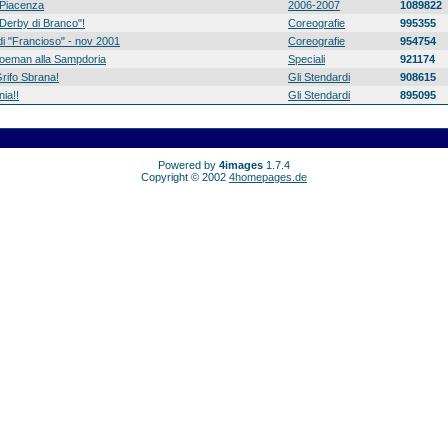
Piacenza
2006-2007
1089822
 "Derby di Branco"!
Coreografie
995355
di "Francioso" - nov 2001
Coreografie
954754
 Koeman alla Sampdoria
Speciali
921174
rifo Sbrana!
Gli Stendardi
908615
ia!!
Gli Stendardi
895095
Powered by
4images
1.7.4
Copyright © 2002
4homepages.de