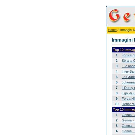
Home
/ Immagini Mi
Immagini M
Top 10 immagi
1
vortice 
2
Sbrana G
3
... e anda
4
Inter-Sam
5
La Gradina
6
Jokerman
7
Il Derby 
8
Il gol di
9
Forza Nik
10
Derby rit
Top 10 immagi
1
Genoa - 
2
Genoa - 
3
Genoa - 
4
Genoa - 