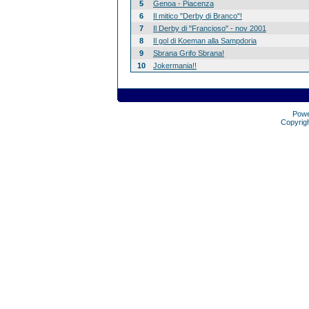
5
Genoa - Piacenza
6
Il mitico "Derby di Branco"!
7
Il Derby di "Francioso" - nov 2001
8
Il gol di Koeman alla Sampdoria
9
Sbrana Grifo Sbrana!
10
Jokermania!!
Pow
Copyrig