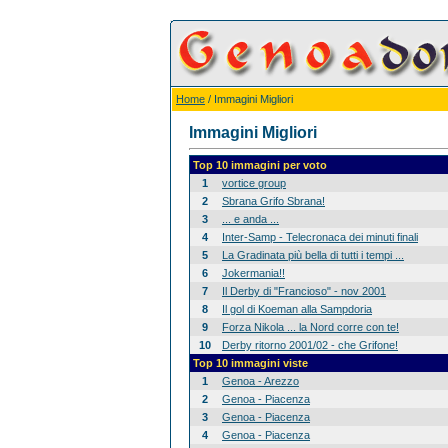
Home
/ Immagini Migliori
Immagini Migliori
Top 10 immagini per voto
1
vortice group
2
Sbrana Grifo Sbrana!
3
... e anda ...
4
Inter-Samp - Telecronaca dei minuti finali
5
La Gradinata più bella di tutti i tempi ...
6
Jokermania!!
7
Il Derby di "Francioso" - nov 2001
8
Il gol di Koeman alla Sampdoria
9
Forza Nikola ... la Nord corre con te!
10
Derby ritorno 2001/02 - che Grifone!
Top 10 immagini viste
1
Genoa - Arezzo
2
Genoa - Piacenza
3
Genoa - Piacenza
4
Genoa - Piacenza