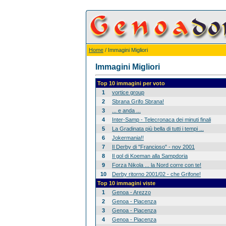
Home
/ Immagini Migliori
Immagini Migliori
Top 10 immagini per voto
1
vortice group
2
Sbrana Grifo Sbrana!
3
... e anda ...
4
Inter-Samp - Telecronaca dei minuti finali
5
La Gradinata più bella di tutti i tempi ...
6
Jokermania!!
7
Il Derby di "Francioso" - nov 2001
8
Il gol di Koeman alla Sampdoria
9
Forza Nikola ... la Nord corre con te!
10
Derby ritorno 2001/02 - che Grifone!
Top 10 immagini viste
1
Genoa - Arezzo
2
Genoa - Piacenza
3
Genoa - Piacenza
4
Genoa - Piacenza