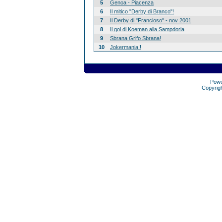
5
Genoa - Piacenza
6
Il mitico "Derby di Branco"!
7
Il Derby di "Francioso" - nov 2001
8
Il gol di Koeman alla Sampdoria
9
Sbrana Grifo Sbrana!
10
Jokermania!!
Pow
Copyrig