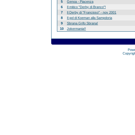
5
Genoa - Piacenza
6
Il mitico "Derby di Branco"!
7
Il Derby di "Francioso" - nov 2001
8
Il gol di Koeman alla Sampdoria
9
Sbrana Grifo Sbrana!
10
Jokermania!!
Pow
Copyrig