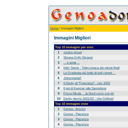
Home
/ Immagini Migliori
Immagini Migliori
Top 10 immagini per voto
1
vortice group
2
Sbrana Grifo Sbrana!
3
... e anda ...
4
Inter-Samp - Telecronaca dei minuti finali
5
La Gradinata più bella di tutti i tempi ...
6
Jokermania!!
7
Il Derby di "Francioso" - nov 2001
8
Il gol di Koeman alla Sampdoria
9
Forza Nikola ... la Nord corre con te!
10
Derby ritorno 2001/02 - che Grifone!
Top 10 immagini viste
1
Genoa - Arezzo
2
Genoa - Piacenza
3
Genoa - Piacenza
4
Genoa - Piacenza