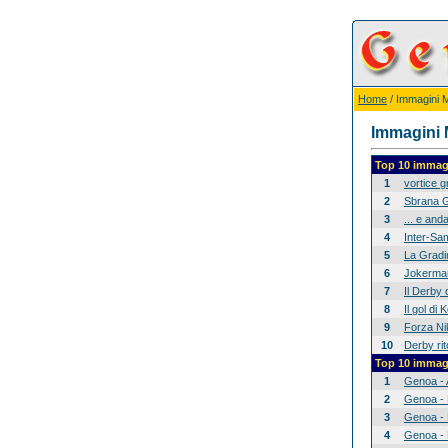
Home
/ Immagini Mi
Immagini M
Top 10 immagi
1
vortice 
2
Sbrana G
3
... e anda
4
Inter-Sam
5
La Gradina
6
Jokerman
7
Il Derby 
8
Il gol di
9
Forza Nik
10
Derby rit
Top 10 immagi
1
Genoa - 
2
Genoa - 
3
Genoa - 
4
Genoa - 