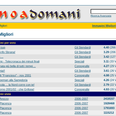
Ricerca Avanzata
gliori
Immagini Migliori
igliori
ni per voto
group
Gli Stendardi
4.40
(266 
rifo Sbrana!
Gli Stendardi
3.29
(206 
 ...
Gli Stendardi
3.42
(127 
p - Telecronaca dei minuti finali
Speciali
3.11
(33 V
ta più bella di tutti i tempi ...
Coreografie
4.27
(29 V
ia!!
Gli Stendardi
3.61
(26 V
di "Francioso" - nov 2001
Coreografie
4.08
(25 V
 Koeman alla Sampdoria
Speciali
4.26
(24 V
ola ... la Nord corre con te!
Gli Stendardi
2.79
(22 V
orno 2001/02 - che Grifone!
Coreografie
4.93
(20 V
ni viste
Arezzo
2006-2007
2418157
Piacenza
2006-2007
1928468
Piacenza
2006-2007
1791693
Piacenza
2006-2007
1115212