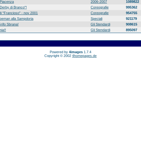
Piacenza
2006-2007
1089822
 "Derby di Branco"!
Coreografie
995362
di "Francioso" - nov 2001
Coreografie
954755
 Koeman alla Sampdoria
Speciali
921179
rifo Sbrana!
Gli Stendardi
908615
ia!!
Gli Stendardi
895097
Powered by
4images
1.7.4
Copyright © 2002
4homepages.de