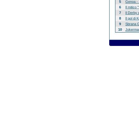
5
Genoa - 
6
Il mitico
7
Il Derby 
8
Il gol di
9
Sbrana G
10
Jokerman