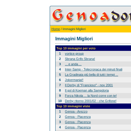
Home
/ Immagini Migliori
Immagini Migliori
Top 10 immagini per voto
1
vortice group
2
Sbrana Grifo Sbrana!
3
... e anda ...
4
Inter-Samp - Telecronaca dei minuti finali
5
La Gradinata più bella di tutti i tempi ...
6
Jokermania!!
7
Il Derby di "Francioso" - nov 2001
8
Il gol di Koeman alla Sampdoria
9
Forza Nikola ... la Nord corre con te!
10
Derby ritorno 2001/02 - che Grifone!
Top 10 immagini viste
1
Genoa - Arezzo
2
Genoa - Piacenza
3
Genoa - Piacenza
4
Genoa - Piacenza