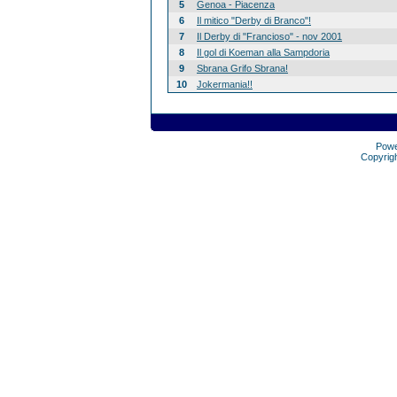
5
Genoa - Piacenza
6
Il mitico "Derby di Branco"!
7
Il Derby di "Francioso" - nov 2001
8
Il gol di Koeman alla Sampdoria
9
Sbrana Grifo Sbrana!
10
Jokermania!!
Pow
Copyrig