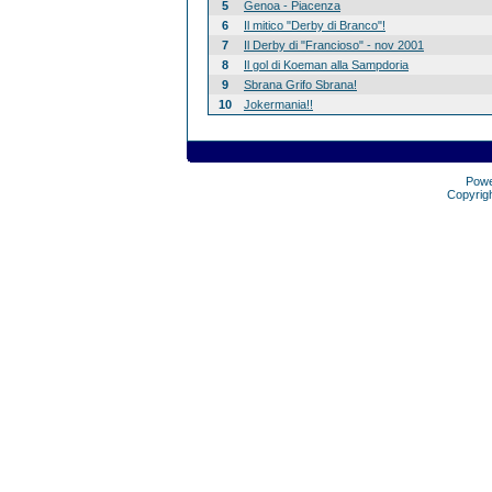
5
Genoa - Piacenza
6
Il mitico "Derby di Branco"!
7
Il Derby di "Francioso" - nov 2001
8
Il gol di Koeman alla Sampdoria
9
Sbrana Grifo Sbrana!
10
Jokermania!!
Pow
Copyrig