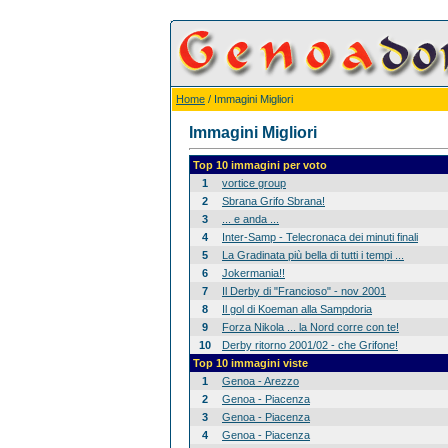
Home
/ Immagini Migliori
Immagini Migliori
Top 10 immagini per voto
1
vortice group
2
Sbrana Grifo Sbrana!
3
... e anda ...
4
Inter-Samp - Telecronaca dei minuti finali
5
La Gradinata più bella di tutti i tempi ...
6
Jokermania!!
7
Il Derby di "Francioso" - nov 2001
8
Il gol di Koeman alla Sampdoria
9
Forza Nikola ... la Nord corre con te!
10
Derby ritorno 2001/02 - che Grifone!
Top 10 immagini viste
1
Genoa - Arezzo
2
Genoa - Piacenza
3
Genoa - Piacenza
4
Genoa - Piacenza