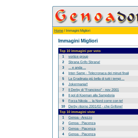
Home
/ Immagini Migliori
Immagini Migliori
Top 10 immagini per voto
1
vortice group
2
Sbrana Grifo Sbrana!
3
... e anda ...
4
Inter-Samp - Telecronaca dei minuti finali
5
La Gradinata più bella di tutti i tempi ...
6
Jokermania!!
7
Il Derby di "Francioso" - nov 2001
8
Il gol di Koeman alla Sampdoria
9
Forza Nikola ... la Nord corre con te!
10
Derby ritorno 2001/02 - che Grifone!
Top 10 immagini viste
1
Genoa - Arezzo
2
Genoa - Piacenza
3
Genoa - Piacenza
4
Genoa - Piacenza