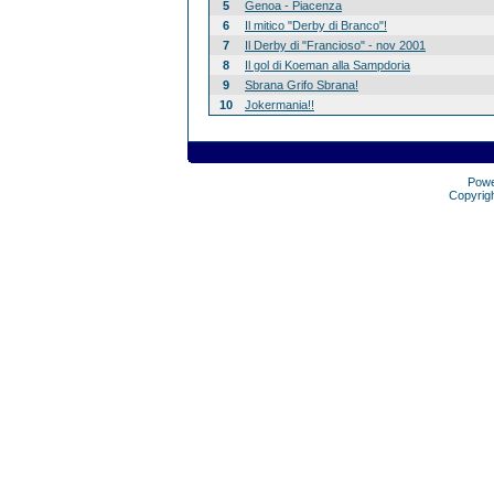
5
Genoa - Piacenza
6
Il mitico "Derby di Branco"!
7
Il Derby di "Francioso" - nov 2001
8
Il gol di Koeman alla Sampdoria
9
Sbrana Grifo Sbrana!
10
Jokermania!!
Pow
Copyrig