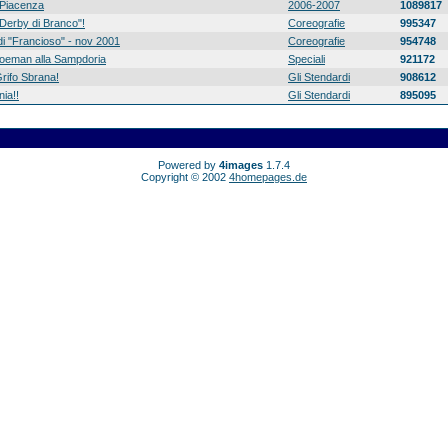
Piacenza
2006-2007
1089817
 "Derby di Branco"!
Coreografie
995347
di "Francioso" - nov 2001
Coreografie
954748
 Koeman alla Sampdoria
Speciali
921172
rifo Sbrana!
Gli Stendardi
908612
ia!!
Gli Stendardi
895095
Powered by
4images
1.7.4
Copyright © 2002
4homepages.de