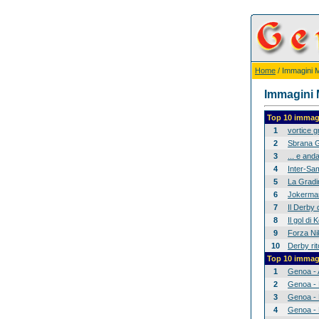
Home
/ Immagini Mi
Immagini M
Top 10 immagi
1
vortice 
2
Sbrana G
3
... e anda
4
Inter-Sam
5
La Gradina
6
Jokerman
7
Il Derby 
8
Il gol di
9
Forza Nik
10
Derby rit
Top 10 immagi
1
Genoa - 
2
Genoa - 
3
Genoa - 
4
Genoa - 