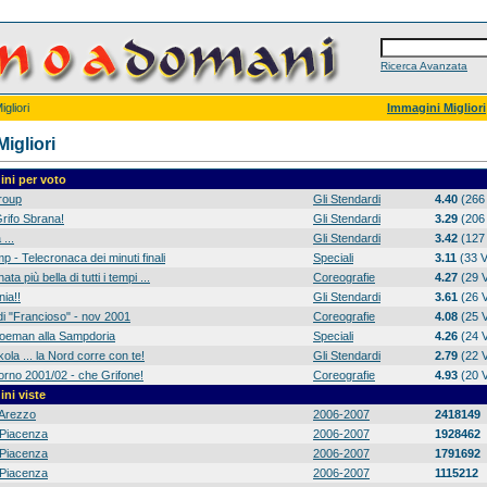
Ricerca Avanzata
gliori
Immagini Migliori
igliori
ni per voto
group
Gli Stendardi
4.40
(266 
rifo Sbrana!
Gli Stendardi
3.29
(206 
 ...
Gli Stendardi
3.42
(127 
p - Telecronaca dei minuti finali
Speciali
3.11
(33 V
ta più bella di tutti i tempi ...
Coreografie
4.27
(29 V
ia!!
Gli Stendardi
3.61
(26 V
di "Francioso" - nov 2001
Coreografie
4.08
(25 V
 Koeman alla Sampdoria
Speciali
4.26
(24 V
ola ... la Nord corre con te!
Gli Stendardi
2.79
(22 V
orno 2001/02 - che Grifone!
Coreografie
4.93
(20 V
ni viste
Arezzo
2006-2007
2418149
Piacenza
2006-2007
1928462
Piacenza
2006-2007
1791692
Piacenza
2006-2007
1115212