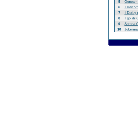
5
Genoa - 
6
Il mitico
7
Il Derby 
8
Il gol di
9
Sbrana G
10
Jokerman