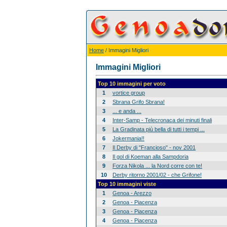
Home
/ Immagini Migliori
Immagini Migliori
Top 10 immagini per voto
1
vortice group
2
Sbrana Grifo Sbrana!
3
... e anda ...
4
Inter-Samp - Telecronaca dei minuti finali
5
La Gradinata più bella di tutti i tempi ...
6
Jokermania!!
7
Il Derby di "Francioso" - nov 2001
8
Il gol di Koeman alla Sampdoria
9
Forza Nikola ... la Nord corre con te!
10
Derby ritorno 2001/02 - che Grifone!
Top 10 immagini viste
1
Genoa - Arezzo
2
Genoa - Piacenza
3
Genoa - Piacenza
4
Genoa - Piacenza