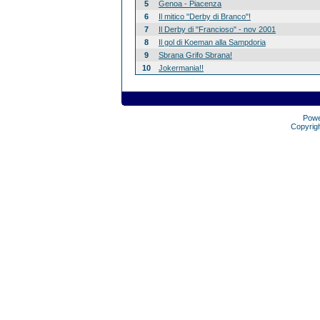
5
Genoa - Piacenza
6
Il mitico "Derby di Branco"!
7
Il Derby di "Francioso" - nov 2001
8
Il gol di Koeman alla Sampdoria
9
Sbrana Grifo Sbrana!
10
Jokermania!!
Pow
Copyrig