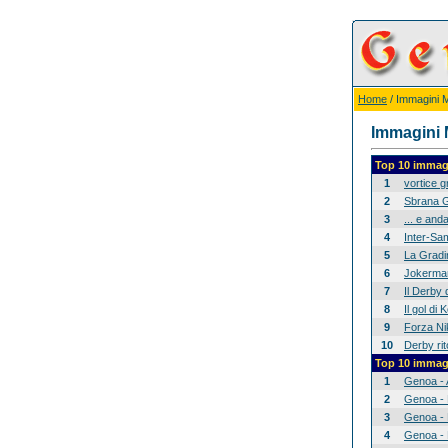
Home
/ Immagini Mi
Immagini M
Top 10 immagi
1
vortice 
2
Sbrana G
3
... e anda
4
Inter-Sam
5
La Gradina
6
Jokerman
7
Il Derby 
8
Il gol di
9
Forza Nik
10
Derby rit
Top 10 immagi
1
Genoa - 
2
Genoa - 
3
Genoa - 
4
Genoa - 