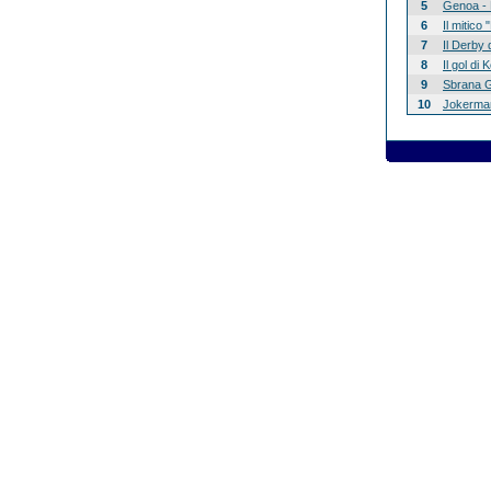
5
Genoa - 
6
Il mitico
7
Il Derby 
8
Il gol di
9
Sbrana G
10
Jokerman