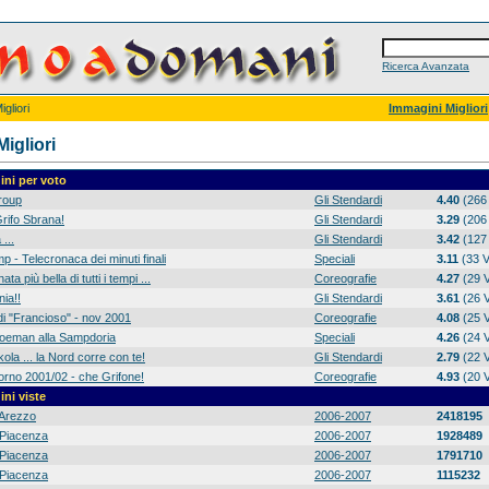
Ricerca Avanzata
gliori
Immagini Migliori
igliori
ni per voto
group
Gli Stendardi
4.40
(266 
rifo Sbrana!
Gli Stendardi
3.29
(206 
 ...
Gli Stendardi
3.42
(127 
p - Telecronaca dei minuti finali
Speciali
3.11
(33 V
ta più bella di tutti i tempi ...
Coreografie
4.27
(29 V
ia!!
Gli Stendardi
3.61
(26 V
di "Francioso" - nov 2001
Coreografie
4.08
(25 V
 Koeman alla Sampdoria
Speciali
4.26
(24 V
ola ... la Nord corre con te!
Gli Stendardi
2.79
(22 V
orno 2001/02 - che Grifone!
Coreografie
4.93
(20 V
ni viste
Arezzo
2006-2007
2418195
Piacenza
2006-2007
1928489
Piacenza
2006-2007
1791710
Piacenza
2006-2007
1115232