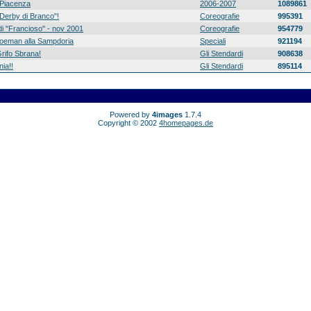
Piacenza
2006-2007
1089861
 "Derby di Branco"!
Coreografie
995391
di "Francioso" - nov 2001
Coreografie
954779
 Koeman alla Sampdoria
Speciali
921194
rifo Sbrana!
Gli Stendardi
908638
ia!!
Gli Stendardi
895114
Powered by
4images
1.7.4
Copyright © 2002
4homepages.de