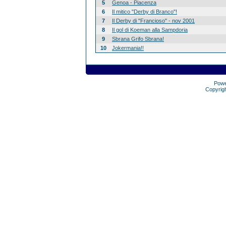
5
Genoa - Piacenza
6
Il mitico "Derby di Branco"!
7
Il Derby di "Francioso" - nov 2001
8
Il gol di Koeman alla Sampdoria
9
Sbrana Grifo Sbrana!
10
Jokermania!!
Pow
Copyrig