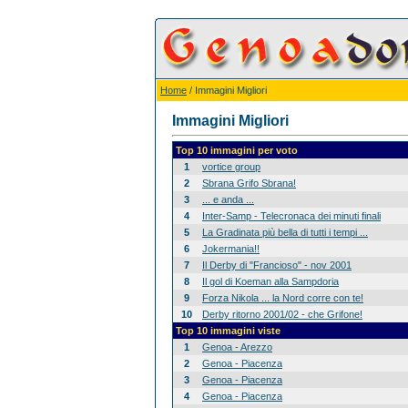
Home
/ Immagini Migliori
Immagini Migliori
Top 10 immagini per voto
1
vortice group
2
Sbrana Grifo Sbrana!
3
... e anda ...
4
Inter-Samp - Telecronaca dei minuti finali
5
La Gradinata più bella di tutti i tempi ...
6
Jokermania!!
7
Il Derby di "Francioso" - nov 2001
8
Il gol di Koeman alla Sampdoria
9
Forza Nikola ... la Nord corre con te!
10
Derby ritorno 2001/02 - che Grifone!
Top 10 immagini viste
1
Genoa - Arezzo
2
Genoa - Piacenza
3
Genoa - Piacenza
4
Genoa - Piacenza