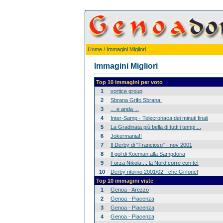
Home
/ Immagini Migliori
Immagini Migliori
Top 10 immagini per voto
1
vortice group
2
Sbrana Grifo Sbrana!
3
... e anda ...
4
Inter-Samp - Telecronaca dei minuti finali
5
La Gradinata più bella di tutti i tempi ...
6
Jokermania!!
7
Il Derby di "Francioso" - nov 2001
8
Il gol di Koeman alla Sampdoria
9
Forza Nikola ... la Nord corre con te!
10
Derby ritorno 2001/02 - che Grifone!
Top 10 immagini viste
1
Genoa - Arezzo
2
Genoa - Piacenza
3
Genoa - Piacenza
4
Genoa - Piacenza