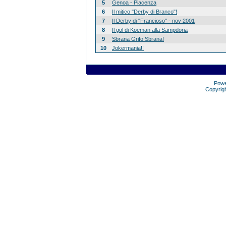
5
Genoa - Piacenza
6
Il mitico "Derby di Branco"!
7
Il Derby di "Francioso" - nov 2001
8
Il gol di Koeman alla Sampdoria
9
Sbrana Grifo Sbrana!
10
Jokermania!!
Pow
Copyrig