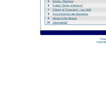
5
Genoa - Piacenza
6
Il mitico "Derby di Branco"!
7
Il Derby di "Francioso" - nov 2001
8
Il gol di Koeman alla Sampdoria
9
Sbrana Grifo Sbrana!
10
Jokermania!!
Pow
Copyrig