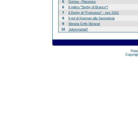
5
Genoa - Piacenza
6
Il mitico "Derby di Branco"!
7
Il Derby di "Francioso" - nov 2001
8
Il gol di Koeman alla Sampdoria
9
Sbrana Grifo Sbrana!
10
Jokermania!!
Pow
Copyrig