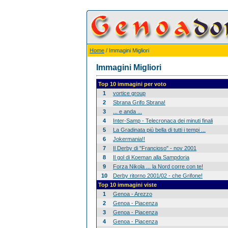
Home
/ Immagini Migliori
Immagini Migliori
Top 10 immagini per voto
1
vortice group
2
Sbrana Grifo Sbrana!
3
... e anda ...
4
Inter-Samp - Telecronaca dei minuti finali
5
La Gradinata più bella di tutti i tempi ...
6
Jokermania!!
7
Il Derby di "Francioso" - nov 2001
8
Il gol di Koeman alla Sampdoria
9
Forza Nikola ... la Nord corre con te!
10
Derby ritorno 2001/02 - che Grifone!
Top 10 immagini viste
1
Genoa - Arezzo
2
Genoa - Piacenza
3
Genoa - Piacenza
4
Genoa - Piacenza