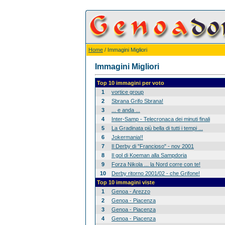
Home
/ Immagini Migliori
Immagini Migliori
Top 10 immagini per voto
1
vortice group
2
Sbrana Grifo Sbrana!
3
... e anda ...
4
Inter-Samp - Telecronaca dei minuti finali
5
La Gradinata più bella di tutti i tempi ...
6
Jokermania!!
7
Il Derby di "Francioso" - nov 2001
8
Il gol di Koeman alla Sampdoria
9
Forza Nikola ... la Nord corre con te!
10
Derby ritorno 2001/02 - che Grifone!
Top 10 immagini viste
1
Genoa - Arezzo
2
Genoa - Piacenza
3
Genoa - Piacenza
4
Genoa - Piacenza