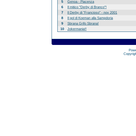
5
Genoa - Piacenza
6
Il mitico "Derby di Branco"!
7
Il Derby di "Francioso" - nov 2001
8
Il gol di Koeman alla Sampdoria
9
Sbrana Grifo Sbrana!
10
Jokermania!!
Pow
Copyrig