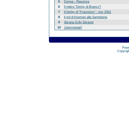
5
Genoa - Piacenza
6
Il mitico "Derby di Branco"!
7
Il Derby di "Francioso" - nov 2001
8
Il gol di Koeman alla Sampdoria
9
Sbrana Grifo Sbrana!
10
Jokermania!!
Pow
Copyrig