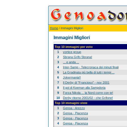
Home
/ Immagini Migliori
Immagini Migliori
Top 10 immagini per voto
1
vortice group
2
Sbrana Grifo Sbrana!
3
... e anda ...
4
Inter-Samp - Telecronaca dei minuti finali
5
La Gradinata più bella di tutti i tempi ...
6
Jokermania!!
7
Il Derby di "Francioso" - nov 2001
8
Il gol di Koeman alla Sampdoria
9
Forza Nikola ... la Nord corre con te!
10
Derby ritorno 2001/02 - che Grifone!
Top 10 immagini viste
1
Genoa - Arezzo
2
Genoa - Piacenza
3
Genoa - Piacenza
4
Genoa - Piacenza