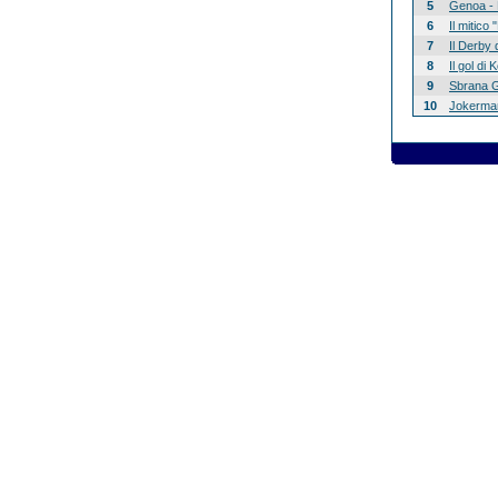
5
Genoa - 
6
Il mitico
7
Il Derby 
8
Il gol di
9
Sbrana G
10
Jokerman