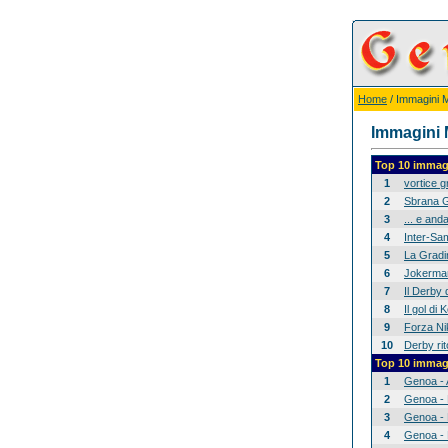
Home
/ Immagini Mi
Immagini M
Top 10 immagi
1
vortice 
2
Sbrana G
3
... e anda
4
Inter-Sam
5
La Gradina
6
Jokerman
7
Il Derby 
8
Il gol di
9
Forza Nik
10
Derby rit
Top 10 immagi
1
Genoa - 
2
Genoa - 
3
Genoa - 
4
Genoa - 