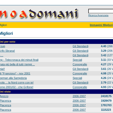
Ricerca Avanzata
gliori
Immagini Migliori
igliori
ni per voto
group
Gli Stendardi
4.40
(266 
rifo Sbrana!
Gli Stendardi
3.29
(206 
 ...
Gli Stendardi
3.42
(127 
p - Telecronaca dei minuti finali
Speciali
3.11
(33 V
ta più bella di tutti i tempi ...
Coreografie
4.27
(29 V
ia!!
Gli Stendardi
3.61
(26 V
di "Francioso" - nov 2001
Coreografie
4.08
(25 V
 Koeman alla Sampdoria
Speciali
4.26
(24 V
ola ... la Nord corre con te!
Gli Stendardi
2.79
(22 V
orno 2001/02 - che Grifone!
Coreografie
4.93
(20 V
ni viste
Arezzo
2006-2007
2418175
Piacenza
2006-2007
1928479
Piacenza
2006-2007
1791703
Piacenza
2006-2007
1115223