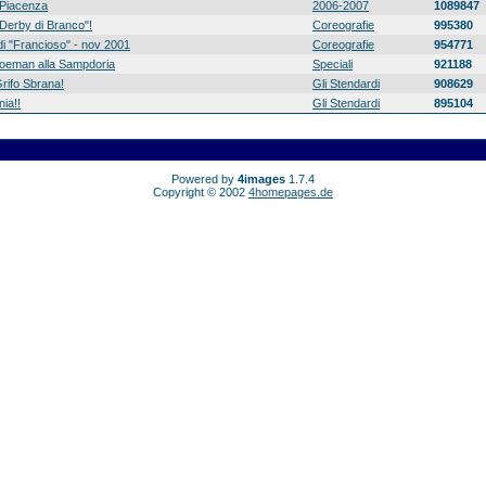
Piacenza
2006-2007
1089847
 "Derby di Branco"!
Coreografie
995380
di "Francioso" - nov 2001
Coreografie
954771
 Koeman alla Sampdoria
Speciali
921188
rifo Sbrana!
Gli Stendardi
908629
ia!!
Gli Stendardi
895104
Powered by
4images
1.7.4
Copyright © 2002
4homepages.de