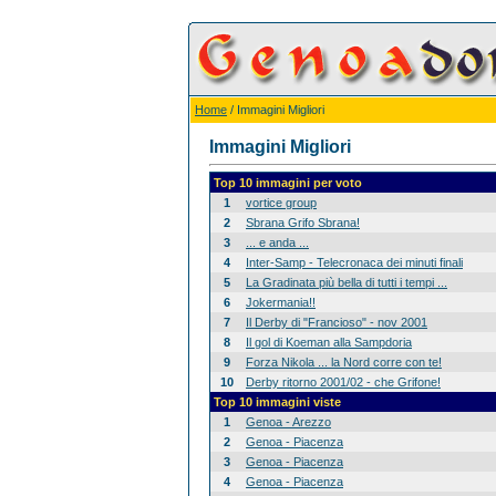
Home
/ Immagini Migliori
Immagini Migliori
Top 10 immagini per voto
1
vortice group
2
Sbrana Grifo Sbrana!
3
... e anda ...
4
Inter-Samp - Telecronaca dei minuti finali
5
La Gradinata più bella di tutti i tempi ...
6
Jokermania!!
7
Il Derby di "Francioso" - nov 2001
8
Il gol di Koeman alla Sampdoria
9
Forza Nikola ... la Nord corre con te!
10
Derby ritorno 2001/02 - che Grifone!
Top 10 immagini viste
1
Genoa - Arezzo
2
Genoa - Piacenza
3
Genoa - Piacenza
4
Genoa - Piacenza