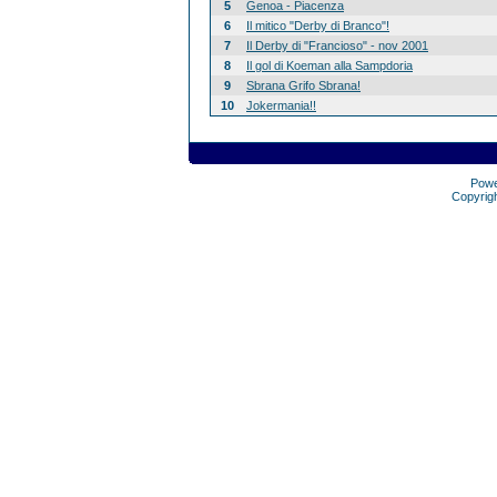
5
Genoa - Piacenza
6
Il mitico "Derby di Branco"!
7
Il Derby di "Francioso" - nov 2001
8
Il gol di Koeman alla Sampdoria
9
Sbrana Grifo Sbrana!
10
Jokermania!!
Pow
Copyrig