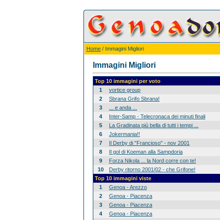
Home
/ Immagini Migliori
Immagini Migliori
Top 10 immagini per voto
1
vortice group
2
Sbrana Grifo Sbrana!
3
... e anda ...
4
Inter-Samp - Telecronaca dei minuti finali
5
La Gradinata più bella di tutti i tempi ...
6
Jokermania!!
7
Il Derby di "Francioso" - nov 2001
8
Il gol di Koeman alla Sampdoria
9
Forza Nikola ... la Nord corre con te!
10
Derby ritorno 2001/02 - che Grifone!
Top 10 immagini viste
1
Genoa - Arezzo
2
Genoa - Piacenza
3
Genoa - Piacenza
4
Genoa - Piacenza