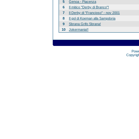
5
Genoa - Piacenza
6
Il mitico "Derby di Branco"!
7
Il Derby di "Francioso" - nov 2001
8
Il gol di Koeman alla Sampdoria
9
Sbrana Grifo Sbrana!
10
Jokermania!!
Pow
Copyrig