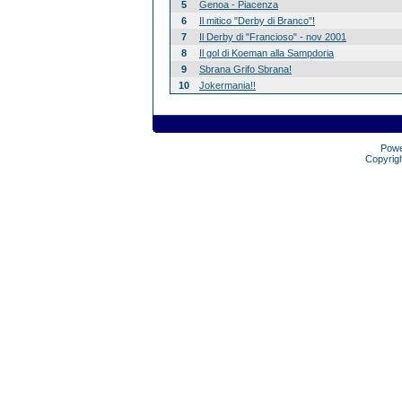
5
Genoa - Piacenza
6
Il mitico "Derby di Branco"!
7
Il Derby di "Francioso" - nov 2001
8
Il gol di Koeman alla Sampdoria
9
Sbrana Grifo Sbrana!
10
Jokermania!!
Pow
Copyrig