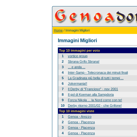
Home
/ Immagini Migliori
Immagini Migliori
Top 10 immagini per voto
1
vortice group
2
Sbrana Grifo Sbrana!
3
... e anda ...
4
Inter-Samp - Telecronaca dei minuti finali
5
La Gradinata più bella di tutti i tempi ...
6
Jokermania!!
7
Il Derby di "Francioso" - nov 2001
8
Il gol di Koeman alla Sampdoria
9
Forza Nikola ... la Nord corre con te!
10
Derby ritorno 2001/02 - che Grifone!
Top 10 immagini viste
1
Genoa - Arezzo
2
Genoa - Piacenza
3
Genoa - Piacenza
4
Genoa - Piacenza