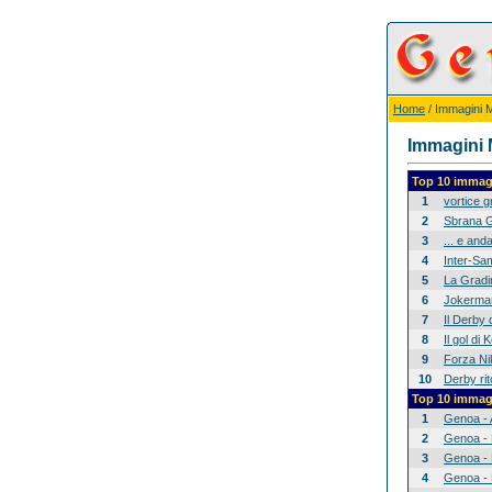
Home
/ Immagini Mi
Immagini M
Top 10 immagi
1
vortice 
2
Sbrana G
3
... e anda
4
Inter-Sam
5
La Gradina
6
Jokerman
7
Il Derby 
8
Il gol di
9
Forza Nik
10
Derby rit
Top 10 immagi
1
Genoa - 
2
Genoa - 
3
Genoa - 
4
Genoa - 