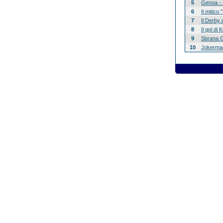
5
Genoa - 
6
Il mitico
7
Il Derby 
8
Il gol di
9
Sbrana G
10
Jokerman