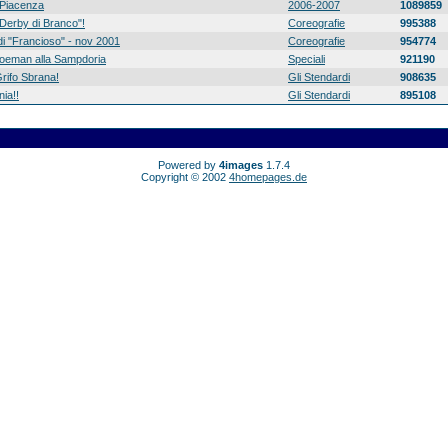
Piacenza
2006-2007
1089859
 "Derby di Branco"!
Coreografie
995388
di "Francioso" - nov 2001
Coreografie
954774
 Koeman alla Sampdoria
Speciali
921190
rifo Sbrana!
Gli Stendardi
908635
ia!!
Gli Stendardi
895108
Powered by
4images
1.7.4
Copyright © 2002
4homepages.de