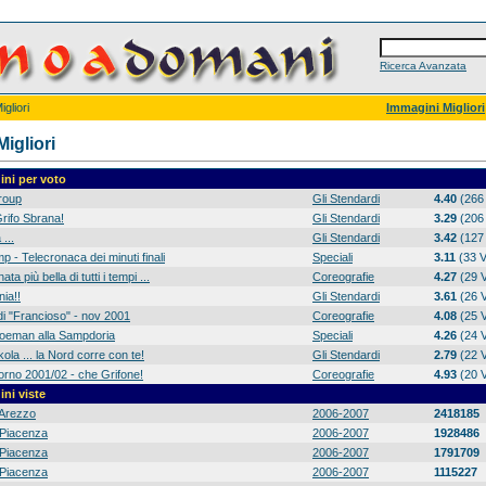
Ricerca Avanzata
gliori
Immagini Migliori
igliori
ni per voto
group
Gli Stendardi
4.40
(266 
rifo Sbrana!
Gli Stendardi
3.29
(206 
 ...
Gli Stendardi
3.42
(127 
p - Telecronaca dei minuti finali
Speciali
3.11
(33 V
ta più bella di tutti i tempi ...
Coreografie
4.27
(29 V
ia!!
Gli Stendardi
3.61
(26 V
di "Francioso" - nov 2001
Coreografie
4.08
(25 V
 Koeman alla Sampdoria
Speciali
4.26
(24 V
ola ... la Nord corre con te!
Gli Stendardi
2.79
(22 V
orno 2001/02 - che Grifone!
Coreografie
4.93
(20 V
ni viste
Arezzo
2006-2007
2418185
Piacenza
2006-2007
1928486
Piacenza
2006-2007
1791709
Piacenza
2006-2007
1115227