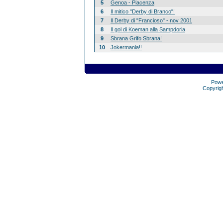
5
Genoa - Piacenza
6
Il mitico "Derby di Branco"!
7
Il Derby di "Francioso" - nov 2001
8
Il gol di Koeman alla Sampdoria
9
Sbrana Grifo Sbrana!
10
Jokermania!!
Pow
Copyrig