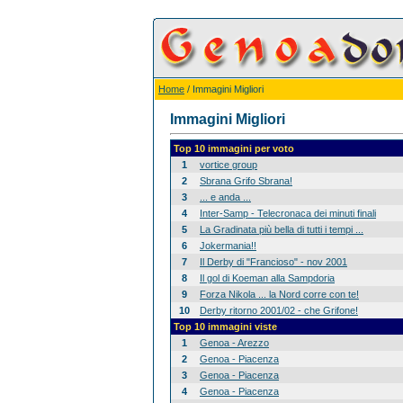
Home
/ Immagini Migliori
Immagini Migliori
Top 10 immagini per voto
1
vortice group
2
Sbrana Grifo Sbrana!
3
... e anda ...
4
Inter-Samp - Telecronaca dei minuti finali
5
La Gradinata più bella di tutti i tempi ...
6
Jokermania!!
7
Il Derby di "Francioso" - nov 2001
8
Il gol di Koeman alla Sampdoria
9
Forza Nikola ... la Nord corre con te!
10
Derby ritorno 2001/02 - che Grifone!
Top 10 immagini viste
1
Genoa - Arezzo
2
Genoa - Piacenza
3
Genoa - Piacenza
4
Genoa - Piacenza