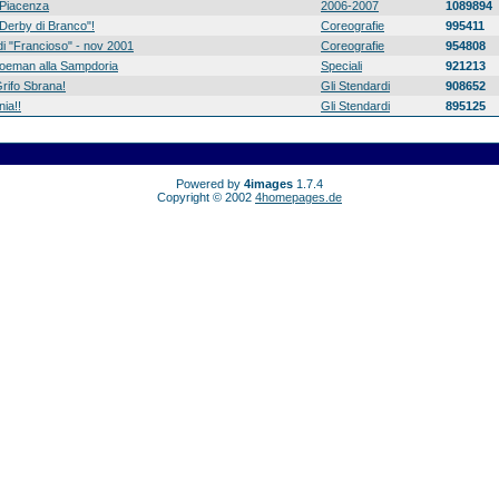
Piacenza
2006-2007
1089894
 "Derby di Branco"!
Coreografie
995411
di "Francioso" - nov 2001
Coreografie
954808
 Koeman alla Sampdoria
Speciali
921213
rifo Sbrana!
Gli Stendardi
908652
ia!!
Gli Stendardi
895125
Powered by
4images
1.7.4
Copyright © 2002
4homepages.de