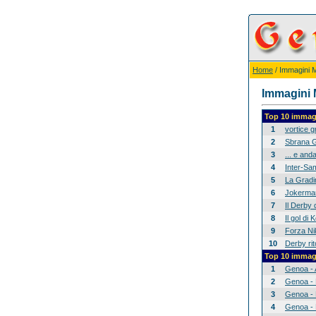
Home
/ Immagini Mi
Immagini M
Top 10 immagi
1
vortice 
2
Sbrana G
3
... e anda
4
Inter-Sam
5
La Gradina
6
Jokerman
7
Il Derby 
8
Il gol di
9
Forza Nik
10
Derby rit
Top 10 immagi
1
Genoa - 
2
Genoa - 
3
Genoa - 
4
Genoa - 