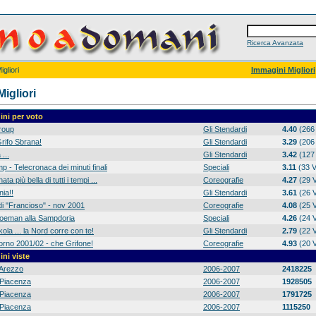
Ricerca Avanzata
gliori
Immagini Migliori
igliori
ni per voto
group
Gli Stendardi
4.40
(266 
rifo Sbrana!
Gli Stendardi
3.29
(206 
 ...
Gli Stendardi
3.42
(127 
p - Telecronaca dei minuti finali
Speciali
3.11
(33 V
ta più bella di tutti i tempi ...
Coreografie
4.27
(29 V
ia!!
Gli Stendardi
3.61
(26 V
di "Francioso" - nov 2001
Coreografie
4.08
(25 V
 Koeman alla Sampdoria
Speciali
4.26
(24 V
ola ... la Nord corre con te!
Gli Stendardi
2.79
(22 V
orno 2001/02 - che Grifone!
Coreografie
4.93
(20 V
ni viste
Arezzo
2006-2007
2418225
Piacenza
2006-2007
1928505
Piacenza
2006-2007
1791725
Piacenza
2006-2007
1115250