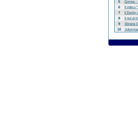
5
Genoa - 
6
Il mitico
7
Il Derby 
8
Il gol di
9
Sbrana G
10
Jokerman