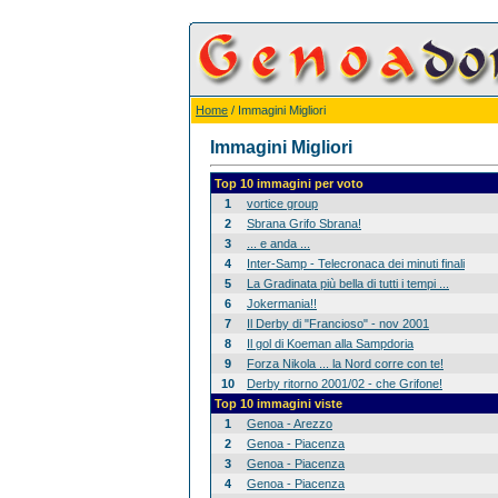
Home
/ Immagini Migliori
Immagini Migliori
Top 10 immagini per voto
1
vortice group
2
Sbrana Grifo Sbrana!
3
... e anda ...
4
Inter-Samp - Telecronaca dei minuti finali
5
La Gradinata più bella di tutti i tempi ...
6
Jokermania!!
7
Il Derby di "Francioso" - nov 2001
8
Il gol di Koeman alla Sampdoria
9
Forza Nikola ... la Nord corre con te!
10
Derby ritorno 2001/02 - che Grifone!
Top 10 immagini viste
1
Genoa - Arezzo
2
Genoa - Piacenza
3
Genoa - Piacenza
4
Genoa - Piacenza