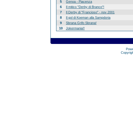
5
Genoa - Piacenza
6
Il mitico "Derby di Branco"!
7
Il Derby di "Francioso" - nov 2001
8
Il gol di Koeman alla Sampdoria
9
Sbrana Grifo Sbrana!
10
Jokermania!!
Pow
Copyrig