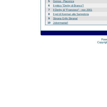
5
Genoa - Piacenza
6
Il mitico "Derby di Branco"!
7
Il Derby di "Francioso" - nov 2001
8
Il gol di Koeman alla Sampdoria
9
Sbrana Grifo Sbrana!
10
Jokermania!!
Pow
Copyrig