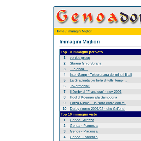
Home
/ Immagini Migliori
Immagini Migliori
Top 10 immagini per voto
1
vortice group
2
Sbrana Grifo Sbrana!
3
... e anda ...
4
Inter-Samp - Telecronaca dei minuti finali
5
La Gradinata più bella di tutti i tempi ...
6
Jokermania!!
7
Il Derby di "Francioso" - nov 2001
8
Il gol di Koeman alla Sampdoria
9
Forza Nikola ... la Nord corre con te!
10
Derby ritorno 2001/02 - che Grifone!
Top 10 immagini viste
1
Genoa - Arezzo
2
Genoa - Piacenza
3
Genoa - Piacenza
4
Genoa - Piacenza