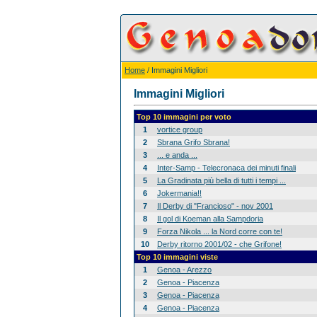
Home
/ Immagini Migliori
Immagini Migliori
Top 10 immagini per voto
1
vortice group
2
Sbrana Grifo Sbrana!
3
... e anda ...
4
Inter-Samp - Telecronaca dei minuti finali
5
La Gradinata più bella di tutti i tempi ...
6
Jokermania!!
7
Il Derby di "Francioso" - nov 2001
8
Il gol di Koeman alla Sampdoria
9
Forza Nikola ... la Nord corre con te!
10
Derby ritorno 2001/02 - che Grifone!
Top 10 immagini viste
1
Genoa - Arezzo
2
Genoa - Piacenza
3
Genoa - Piacenza
4
Genoa - Piacenza