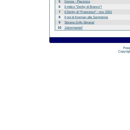
5
Genoa - Piacenza
6
Il mitico "Derby di Branco"!
7
Il Derby di "Francioso" - nov 2001
8
Il gol di Koeman alla Sampdoria
9
Sbrana Grifo Sbrana!
10
Jokermania!!
Pow
Copyrig