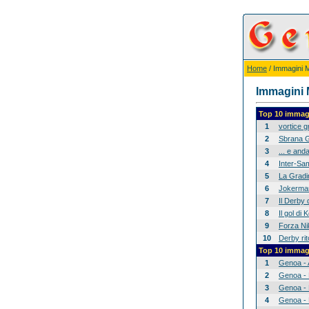
Home
/ Immagini Mi
Immagini M
Top 10 immagi
1
vortice 
2
Sbrana G
3
... e anda
4
Inter-Sam
5
La Gradina
6
Jokerman
7
Il Derby 
8
Il gol di
9
Forza Nik
10
Derby rit
Top 10 immagi
1
Genoa - 
2
Genoa - 
3
Genoa - 
4
Genoa - 