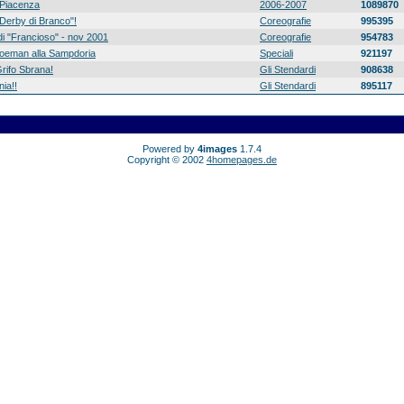
Piacenza
2006-2007
1089870
 "Derby di Branco"!
Coreografie
995395
di "Francioso" - nov 2001
Coreografie
954783
 Koeman alla Sampdoria
Speciali
921197
rifo Sbrana!
Gli Stendardi
908638
ia!!
Gli Stendardi
895117
Powered by
4images
1.7.4
Copyright © 2002
4homepages.de