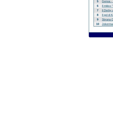
5
Genoa - 
6
Il mitico
7
Il Derby 
8
Il gol di
9
Sbrana G
10
Jokerman