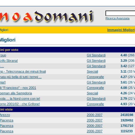
Ricerca Avanzata
gliori
Immagini Migliori
igliori
ni per voto
group
Gli Stendardi
4.40
(266 
rifo Sbrana!
Gli Stendardi
3.29
(206 
 ...
Gli Stendardi
3.42
(127 
p - Telecronaca dei minuti finali
Speciali
3.11
(33 V
ta più bella di tutti i tempi ...
Coreografie
4.27
(29 V
ia!!
Gli Stendardi
3.61
(26 V
di "Francioso" - nov 2001
Coreografie
4.08
(25 V
 Koeman alla Sampdoria
Speciali
4.26
(24 V
ola ... la Nord corre con te!
Gli Stendardi
2.79
(22 V
orno 2001/02 - che Grifone!
Coreografie
4.93
(20 V
ni viste
Arezzo
2006-2007
2418198
Piacenza
2006-2007
1928492
Piacenza
2006-2007
1791710
Piacenza
2006-2007
1115233