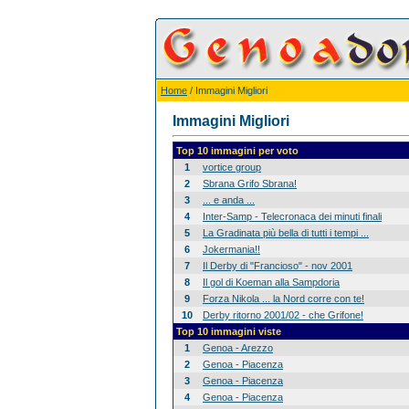
Home
/ Immagini Migliori
Immagini Migliori
Top 10 immagini per voto
1
vortice group
2
Sbrana Grifo Sbrana!
3
... e anda ...
4
Inter-Samp - Telecronaca dei minuti finali
5
La Gradinata più bella di tutti i tempi ...
6
Jokermania!!
7
Il Derby di "Francioso" - nov 2001
8
Il gol di Koeman alla Sampdoria
9
Forza Nikola ... la Nord corre con te!
10
Derby ritorno 2001/02 - che Grifone!
Top 10 immagini viste
1
Genoa - Arezzo
2
Genoa - Piacenza
3
Genoa - Piacenza
4
Genoa - Piacenza