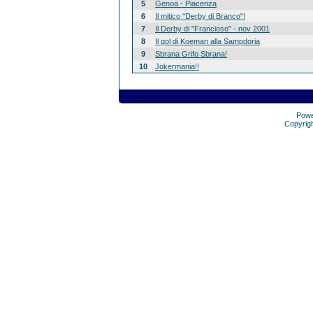
5
Genoa - Piacenza
6
Il mitico "Derby di Branco"!
7
Il Derby di "Francioso" - nov 2001
8
Il gol di Koeman alla Sampdoria
9
Sbrana Grifo Sbrana!
10
Jokermania!!
Pow
Copyrig