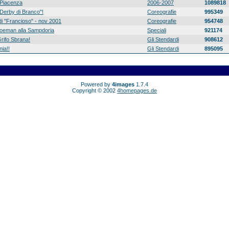
Piacenza
2006-2007
1089818
 "Derby di Branco"!
Coreografie
995349
di "Francioso" - nov 2001
Coreografie
954748
 Koeman alla Sampdoria
Speciali
921174
rifo Sbrana!
Gli Stendardi
908612
ia!!
Gli Stendardi
895095
Powered by
4images
1.7.4
Copyright © 2002
4homepages.de