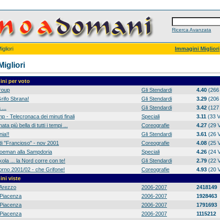
Ricerca Avanzata
gliori
Immagini Migliori
igliori
ni per voto
group
Gli Stendardi
4.40
(266 
rifo Sbrana!
Gli Stendardi
3.29
(206 
 ...
Gli Stendardi
3.42
(127 
p - Telecronaca dei minuti finali
Speciali
3.11
(33 V
ta più bella di tutti i tempi ...
Coreografie
4.27
(29 V
ia!!
Gli Stendardi
3.61
(26 V
di "Francioso" - nov 2001
Coreografie
4.08
(25 V
 Koeman alla Sampdoria
Speciali
4.26
(24 V
ola ... la Nord corre con te!
Gli Stendardi
2.79
(22 V
orno 2001/02 - che Grifone!
Coreografie
4.93
(20 V
ni viste
Arezzo
2006-2007
2418149
Piacenza
2006-2007
1928463
Piacenza
2006-2007
1791693
Piacenza
2006-2007
1115212