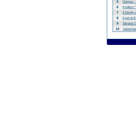
5
Genoa - 
6
Il mitico
7
Il Derby 
8
Il gol di
9
Sbrana G
10
Jokerman