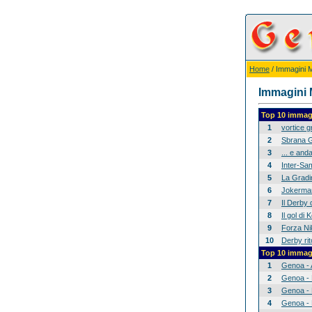
Home
/ Immagini Mi
Immagini M
Top 10 immagi
1
vortice 
2
Sbrana G
3
... e anda
4
Inter-Sam
5
La Gradina
6
Jokerman
7
Il Derby 
8
Il gol di
9
Forza Nik
10
Derby rit
Top 10 immagi
1
Genoa - 
2
Genoa - 
3
Genoa - 
4
Genoa - 