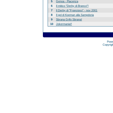
5
Genoa - Piacenza
6
Il mitico "Derby di Branco"!
7
Il Derby di "Francioso" - nov 2001
8
Il gol di Koeman alla Sampdoria
9
Sbrana Grifo Sbrana!
10
Jokermania!!
Pow
Copyrig