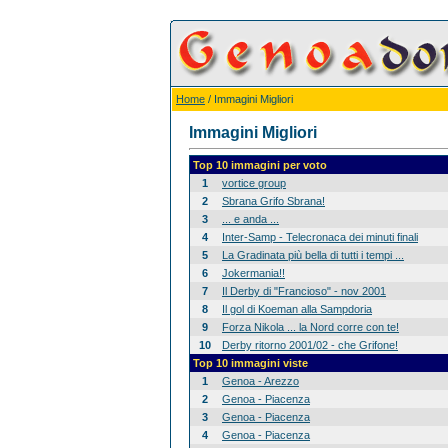
Home
/ Immagini Migliori
Immagini Migliori
Top 10 immagini per voto
1
vortice group
2
Sbrana Grifo Sbrana!
3
... e anda ...
4
Inter-Samp - Telecronaca dei minuti finali
5
La Gradinata più bella di tutti i tempi ...
6
Jokermania!!
7
Il Derby di "Francioso" - nov 2001
8
Il gol di Koeman alla Sampdoria
9
Forza Nikola ... la Nord corre con te!
10
Derby ritorno 2001/02 - che Grifone!
Top 10 immagini viste
1
Genoa - Arezzo
2
Genoa - Piacenza
3
Genoa - Piacenza
4
Genoa - Piacenza