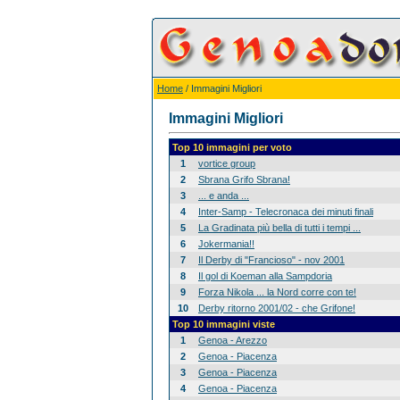
Home
/ Immagini Migliori
Immagini Migliori
Top 10 immagini per voto
1
vortice group
2
Sbrana Grifo Sbrana!
3
... e anda ...
4
Inter-Samp - Telecronaca dei minuti finali
5
La Gradinata più bella di tutti i tempi ...
6
Jokermania!!
7
Il Derby di "Francioso" - nov 2001
8
Il gol di Koeman alla Sampdoria
9
Forza Nikola ... la Nord corre con te!
10
Derby ritorno 2001/02 - che Grifone!
Top 10 immagini viste
1
Genoa - Arezzo
2
Genoa - Piacenza
3
Genoa - Piacenza
4
Genoa - Piacenza