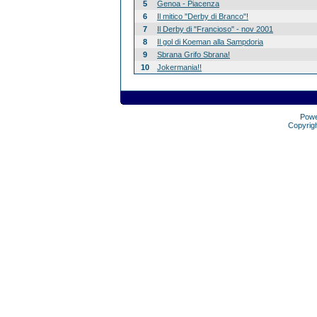
5
Genoa - Piacenza
6
Il mitico "Derby di Branco"!
7
Il Derby di "Francioso" - nov 2001
8
Il gol di Koeman alla Sampdoria
9
Sbrana Grifo Sbrana!
10
Jokermania!!
Pow
Copyrig